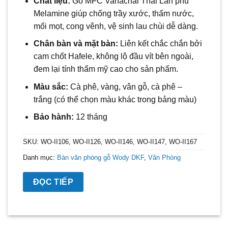
Chất liệu:
Gỗ MFC Vanachai Thái Lan phủ
Melamine giúp chống trầy xước, thấm nước,
mối mọt, cong vênh, vệ sinh lau chùi dễ dàng.
Chân bàn và mặt bàn:
Liên kết chắc chắn bởi
cam chốt Hafele, không lộ đầu vít bên ngoài,
đem lại tính thẩm mỹ cao cho sản phẩm.
Màu sắc:
C
à
phê, vàng, vân gỗ, cà phê –
trắng
(có thể chọn màu khác trong bảng màu)
Bảo hành:
12 tháng
SKU:
WO-II106, WO-II126, WO-II146, WO-II147, WO-II167
Danh mục:
Bàn văn phòng gỗ Wody DKF
,
Văn Phòng
ĐỌC TIẾP