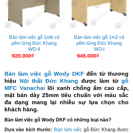
Bàn làm việc gỗ 1m6 có
Bàn làm việc gỗ 1m2 có
yếm lửng Đức Khang
yếm lửng Đức Khang
WO-II
WO-I
920.000
₫
945.000
₫
Bàn làm việc gỗ Wody DKF
đến từ thương
hiệu
Nội thất Đức Khang
được làm từ
gỗ
MFC Vanachai
lõi xanh chống ẩm cao cấp,
mặt bàn dày 25mm tiêu chuẩn với màu sắc
đa dạng mang lại nhiều sự lựa chọn cho
khách hàng.
Bàn làm việc gỗ Wody DKF có những loại nào?
Dựa vào kích thước:
Bàn làm việc
gỗ Đức Khang được