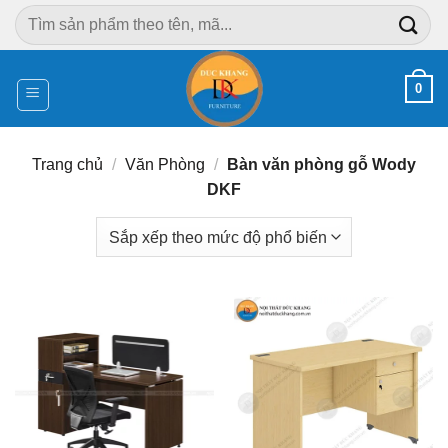
Chuyển
Tìm
đến
kiếm:
nội
dung
0
Trang chủ
/
Văn Phòng
/
Bàn văn phòng gỗ Wody
DKF