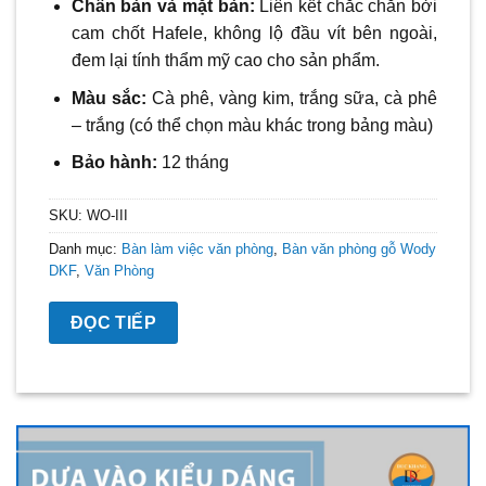
Chân bàn và mặt bàn:
Liên kết chắc chắn bởi
cam chốt Hafele, không lộ đầu vít bên ngoài,
đem lại tính thẩm mỹ cao cho sản phẩm.
Màu sắc:
C
à
phê, vàng kim, trắng sữa, cà phê
– trắng
(có thể chọn màu khác trong bảng màu)
Bảo hành:
12 tháng
SKU:
WO-III
Danh mục:
Bàn làm việc văn phòng
,
Bàn văn phòng gỗ Wody
DKF
,
Văn Phòng
ĐỌC TIẾP