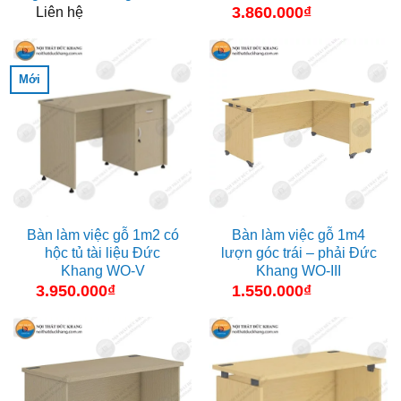
3.860.000
₫
Liên hệ
Mới
Bàn làm việc gỗ 1m2 có
Bàn làm việc gỗ 1m4
hộc tủ tài liệu Đức
lượn góc trái – phải Đức
Khang WO-V
Khang WO-III
3.950.000
₫
1.550.000
₫