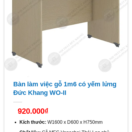
Bàn làm việc gỗ 1m6 có yếm lửng
Đức Khang WO-II
920.000
₫
Kích thước:
W1600 x D600 x H750mm