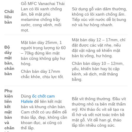
Gỗ MFC Vanachai Thái
Lan có lõi xanh chống
Sử dụng gỗ ván dăm thường,
Chất
ẩm, bề mặt phủ
không có lõi xanh chống ẩm.
liệu
melamine chống trầy
Tiếp xúc với nước dễ bị bung
bàn
xước, cong vênh, mối
nở và hư hỏng nhanh.
mọt.
Mặt bàn dày 12 – 17mm, chỉ
Mặt bàn dày 25mm, 1
đặt được các vật nhẹ, nếu
Độ
người trọng lượng từ 60
đặt vật nặng sẽ khiến mặt
dày
– 70kg đứng lên mặt
bàn bị võng, hư hỏng.
mặt
bàn cũng không gây hư
bàn,
Chân bàn dàyy 10 – 12mm,
hỏng.
chân
yếu, khiến bàn hay bị cập
Chân bàn dày 17mm
bàn
kênh, xê dịch, mất thăng
chắc khỏe, chịu lực tốt.
bằng.
Phụ
kiện
Dùng
ốc chốt cam
Bắt vít thông thường. Đầu vít
liên
Hafele
để liên kết mặt
thường nhô ra bên mất thẩm
kết
bàn và khung chân bàn.
mỹ. Khi tháo ốc vít sẽ tạo ra
mặt
Cam chốt có ưu điểm dễ
lỗ hở và vết nứt toác trên bề
bàn
tháo lắp, đẹp, không cần
mặt gỗ. Vít dễ han gỉ, tháo
và
khoan đục, ai cũng có
lắp tốn nhiều công sức.
chân
thể lắp.