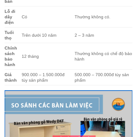
bàn
Lỗ đi
dây
Có
Thường không có.
điện
Tuổi
Trên dưới 10 năm
2 – 3 năm
thọ
Chính
sách
Thường không có chế độ bảo
12 tháng
bảo
hành
hành
Giá
900.000 – 1.500.000đ
500.000 – 700.000đ tùy sản
thành
tùy sản phẩm
phẩm