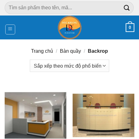
Chuyển
Tìm
đến
kiếm:
nội
dung
0
Trang chủ
/
Bàn quầy
/
Backrop