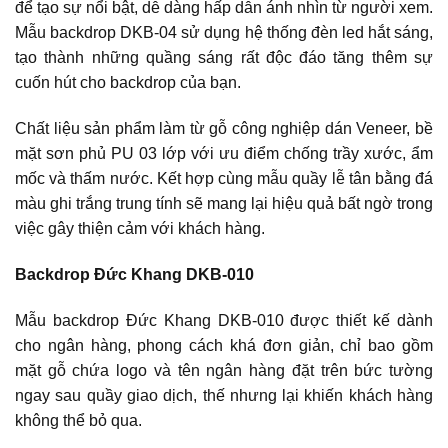
để tạo sự nổi bật, dễ dàng hấp dẫn ánh nhìn từ người xem.
Mẫu backdrop DKB-04 sử dụng hệ thống đèn led hắt sáng,
tạo thành những quầng sáng rất độc đáo tăng thêm sự
cuốn hút cho backdrop của bạn.
Chất liệu sản phẩm làm từ gỗ công nghiệp dán Veneer, bề
mặt sơn phủ PU 03 lớp với ưu điểm chống trầy xước, ẩm
mốc và thấm nước. Kết hợp cùng mẫu quầy lễ tân bằng đá
màu ghi trắng trung tính sẽ mang lại hiệu quả bất ngờ trong
việc gây thiện cảm với khách hàng.
Backdrop Đức Khang DKB-010
Mẫu backdrop Đức Khang DKB-010 được thiết kế dành
cho ngân hàng, phong cách khá đơn giản, chỉ bao gồm
mặt gỗ chứa logo và tên ngân hàng đặt trên bức tường
ngay sau quầy giao dịch, thế nhưng lại khiến khách hàng
không thể bỏ qua.