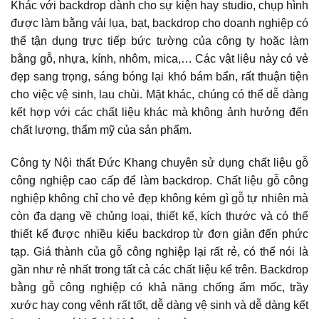
Khác với backdrop dành cho sự kiện hay studio, chụp hình
được làm bằng vải lụa, bạt, backdrop cho doanh nghiệp có
thể tận dụng trực tiếp bức tường của công ty hoặc làm
bằng gỗ, nhựa, kính, nhôm, mica,… Các vật liệu này có vẻ
đẹp sang trọng, sáng bóng lại khó bám bẩn, rất thuận tiện
cho việc vệ sinh, lau chùi. Mặt khác, chúng có thể dễ dàng
kết hợp với các chất liệu khác mà không ảnh hưởng đến
chất lượng, thẩm mỹ của sản phẩm.
Công ty Nội thất Đức Khang chuyên sử dụng chất liệu gỗ
công nghiệp cao cấp để làm backdrop. Chất liệu gỗ công
nghiệp không chỉ cho vẻ đẹp không kém gì gỗ tự nhiên mà
còn đa dạng về chủng loại, thiết kế, kích thước và có thể
thiết kế được nhiều kiểu backdrop từ đơn giản đến phức
tạp. Giá thành của gỗ công nghiệp lại rất rẻ, có thể nói là
gần như rẻ nhất trong tất cả các chất liệu kể trên. Backdrop
bằng gỗ công nghiệp có khả năng chống ẩm mốc, trầy
xước hay cong vênh rất tốt, dễ dàng vệ sinh và dễ dàng kết