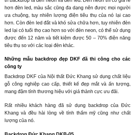
trí backdrop là đèn neon và đèn led. Đèn neon thì có giá rẻ
hơn đèn led, màu sắc cũng đa dạng nên được mọi người
ưa chuộng, tuy nhiên lượng điện tiêu thụ của nó lại cao
hơn. Còn đèn led đắt và khó sửa chữa hơn, tuy nhiên đèn
led lại có tuổi thọ cao hơn so với đèn neon, có thể sử dụng
được đến 12 năm và tiết kiệm được 50 – 70% điện năng
tiêu thụ so với các loại đèn khác.
Những mẫu backdrop đẹp DKF đã thi công cho các
công ty
Backdrop DKF của Nội thất Đức Khang sử dụng chất liệu
gỗ công nghiệp cao cấp, thiết kế đẹp mắt và ấn tượng,
mang đậm tính thương hiệu với giá thành cực ưu đãi.
Rất nhiều khách hàng đã sử dụng backdrop của Đức
Khang và đều hài lòng về tính thẩm mỹ cũng như chất
lượng của nó.
Backdrop Đức Khang DKB-05