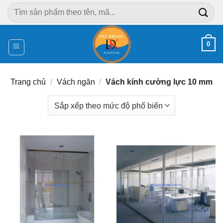
Chuyển
Tìm
đến
kiếm:
nội
dung
0
Trang chủ
/
Vách ngăn
/
Vách kính cường lực 10 mm