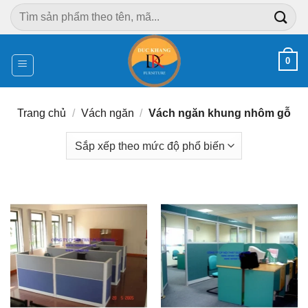
Chuyển
Tìm
đến
kiếm:
nội
dung
0
Trang chủ
/
Vách ngăn
/
Vách ngăn khung nhôm gỗ