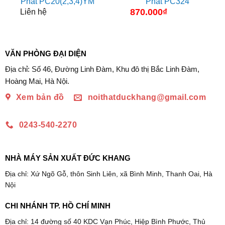
Phát PC20(2,3,4)YM
Phát PC324
870.000
₫
Liên hệ
VĂN PHÒNG ĐẠI DIỆN
Địa chỉ: Số 46, Đường Linh Đàm, Khu đô thị Bắc Linh Đàm,
Hoàng Mai, Hà Nội.
Xem bản đồ
noithatduckhang@gmail.com
0243-540-2270
NHÀ MÁY SẢN XUẤT ĐỨC KHANG
Địa chỉ: Xứ Ngõ Gỗ, thôn Sinh Liên, xã Bình Minh, Thanh Oai, Hà
Nội
CHI NHÁNH TP. HỒ CHÍ MINH
Địa chỉ: 14 đường số 40 KDC Vạn Phúc, Hiệp Bình Phước, Thủ