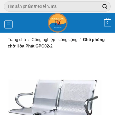
Chuyển
Tìm
đến
kiếm:
nội
dung
0
Trang chủ
/
Công nghiệp - công cộng
/
Ghế phòng
chờ Hòa Phát GPC02-2