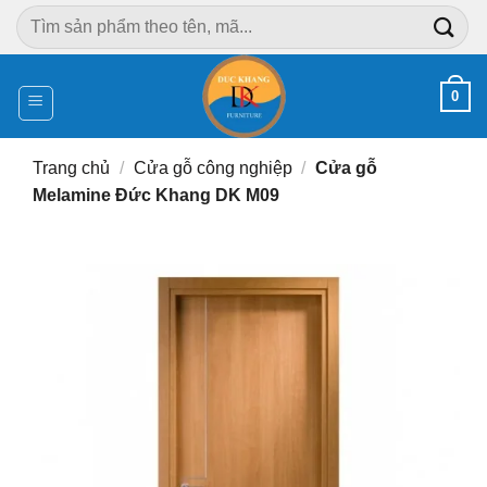
Chuyển
Tìm
đến
kiếm:
nội
dung
0
Trang chủ
/
Cửa gỗ công nghiệp
/
Cửa gỗ
Melamine Đức Khang DK M09