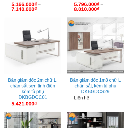
5.166.000
₫
5.796.000
₫
–
–
7.140.000
₫
Khoảng
8.010.000
₫
Khoảng
giá:
giá:
từ
từ
5.166.000₫
5.796.000₫
đến
đến
7.140.000₫
8.010.000₫
Bàn giám đốc 2m chữ L,
Bàn giám đốc 1m8 chữ L
chân sắt sơn tĩnh điện
chân sắt, kèm tủ phụ
kèm tủ phụ
DKBGDCS29
DKBGDCC01
Liên hệ
5.421.000
₫