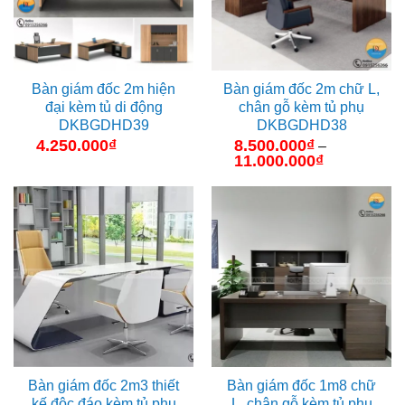
Bàn giám đốc 2m hiện
Bàn giám đốc 2m chữ L,
đại kèm tủ di động
chân gỗ kèm tủ phụ
DKBGDHD39
DKBGDHD38
4.250.000
₫
8.500.000
₫
–
11.000.000
₫
Khoảng
giá:
từ
8.500.000₫
đến
11.000.000₫
Bàn giám đốc 2m3 thiết
Bàn giám đốc 1m8 chữ
kế độc đáo kèm tủ phụ
L, chân gỗ kèm tủ phụ