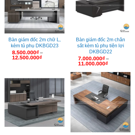
Bàn giám đốc 2m chữ L,
Bàn giám đốc 2m chân
kèm tủ phụ DKBGD23
sắt kèm tủ phụ tiện lợi
DKBGD22
8.500.000
₫
–
12.500.000
₫
Khoảng
7.000.000
₫
–
giá:
11.000.000
₫
Khoảng
từ
giá:
8.500.000₫
từ
đến
7.000.000₫
12.500.000₫
đến
11.000.000₫