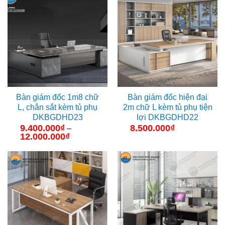
đến
đến
10.000.000₫
11.500.000₫
Bàn giám đốc 1m8 chữ
Bàn giám đốc hiện đại
L, chân sắt kèm tủ phụ
2m chữ L kèm tủ phụ tiện
DKBGDHD23
lợi DKBGDHD22
9.400.000
₫
8.500.000
₫
–
12.000.000
₫
Khoảng
giá:
từ
9.400.000₫
đến
12.000.000₫