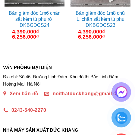
Bàn giám đốc 1m6 chân
Bàn giám đốc 1m8 chữ
sắt kèm tủ phụ rời
L, chân sắt kèm tủ phụ
DKBGDCS24
DKBGDCS23
4.390.000
₫
4.390.000
₫
–
–
6.256.000
₫
Khoảng
6.256.000
₫
Khoảng
giá:
giá:
từ
từ
4.390.000₫
4.390.000₫
đến
đến
6.256.000₫
6.256.000₫
VĂN PHÒNG ĐẠI DIỆN
Địa chỉ: Số 46, Đường Linh Đàm, Khu đô thị Bắc Linh Đàm,
Hoàng Mai, Hà Nội.
Xem bản đồ
noithatduckhang@gmail.com
0243-540-2270
NHÀ MÁY SẢN XUẤT ĐỨC KHANG