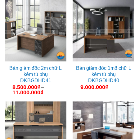
từ
từ
9.400.000₫
7.900.000₫
đến
đến
12.000.000₫
10.500.000₫
Bàn giám đốc 2m chữ L
Bàn giám đốc 1m8 chữ L
kèm tủ phụ
kèm tủ phụ
DKBGDHD41
DKBGDHD40
8.500.000
₫
9.000.000
₫
–
11.000.000
₫
Khoảng
giá:
từ
8.500.000₫
đến
11.000.000₫