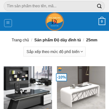
Chuyển
Tìm
đến
kiếm:
nội
dung
0
Trang chủ
/
Sản phẩm Độ dày đình tủ
/
25mm
-10%