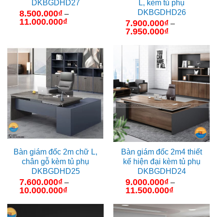
DKBGDHD27
L, kèm tủ phụ
DKBGDHD26
8.500.000
₫
–
11.000.000
₫
Khoảng
7.900.000
₫
–
giá:
7.950.000
₫
Khoảng
từ
giá:
8.500.000₫
từ
đến
7.900.000₫
11.000.000₫
đến
7.950.000₫
Bàn giám đốc 2m chữ L,
Bàn giám đốc 2m4 thiết
chân gỗ kèm tủ phụ
kế hiện đại kèm tủ phụ
DKBGDHD25
DKBGDHD24
7.600.000
₫
9.000.000
₫
–
–
10.000.000
₫
Khoảng
11.500.000
₫
Khoảng
giá:
giá:
từ
từ
7.600.000₫
9.000.000₫