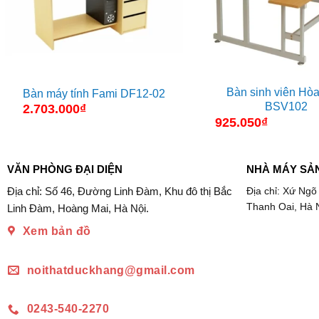
Bàn sinh viên Hòa
Bàn máy tính Fami DF12-02
BSV102
2.703.000
₫
925.050
₫
VĂN PHÒNG ĐẠI DIỆN
NHÀ MÁY SẢ
Địa chỉ: Số 46, Đường Linh Đàm, Khu đô thị Bắc
Địa chỉ: Xứ Ngõ
Thanh Oai, Hà 
Linh Đàm, Hoàng Mai, Hà Nội.
Xem bản đồ
noithatduckhang@gmail.com
0243-540-2270