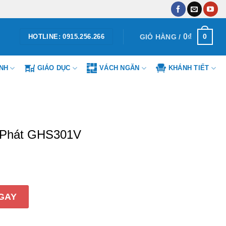
0
₫
0
GIỎ HÀNG /
HOTLINE: 0915.256.266
ÌNH
GIÁO DỤC
VÁCH NGĂN
KHÁNH TIẾT
 Phát GHS301V
S301V số lượng
GAY