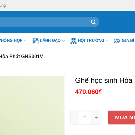
ụng
PHÒNG HỌP
LÃNH ĐẠO
HỘI TRƯỜNG
GIA Đ
 Hòa Phát GHS301V
Ghế học sinh Hòa
479.060
₫
Ghế học sinh Hòa Phát GH
MUA N