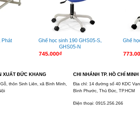
 Phát
Ghế học sinh 190 GHS05-S,
Ghế họ
GHS05-N
745.000
₫
773.0
N XUẤT ĐỨC KHANG
CHI NHÁNH TP. HỒ CHÍ MINH
 Gỗ, thôn Sinh Liên, xã Bình Minh,
Địa chỉ: 14 đường số 40 KDC Vạn
Nội
Bình Phước, Thủ Đức, TP.HCM
Điện thoại: 0915.256.266