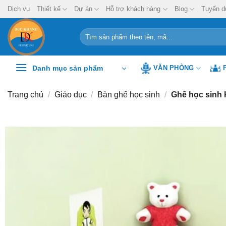
Chuyển
Dịch vụ
Thiết kế
Dự án
Hỗ trợ khách hàng
Blog
Tuyển d
đến
nội
Tìm
kiếm:
dung
Danh mục sản phẩm
VĂN PHÒNG
Trang chủ
/
Giáo dục
/
Bàn ghế học sinh
/
Ghế học sinh