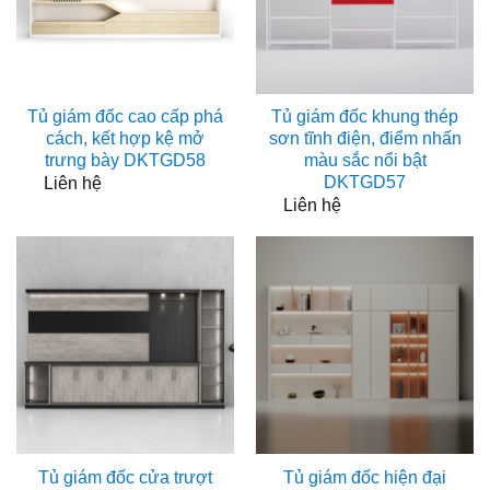
Tủ giám đốc cao cấp phá
Tủ giám đốc khung thép
cách, kết hợp kệ mở
sơn tĩnh điện, điểm nhấn
trưng bày DKTGD58
màu sắc nổi bật
DKTGD57
Liên hệ
Liên hệ
Tủ giám đốc cửa trượt
Tủ giám đốc hiện đại