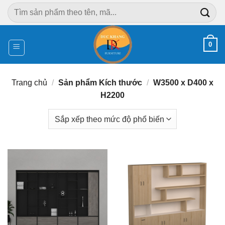
Chuyển
Tìm
đến
kiếm:
nội
dung
0
Trang chủ
/
Sản phẩm Kích thước
/
W3500 x D400 x
H2200