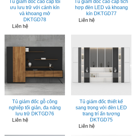
Tủ giám đốc cao cấp tối
Tủ giám đốc cao cấp tích
ưu lưu trữ với cánh kín
hợp đèn LED và khoang
và khoang mở
kín DKTGD77
DKTGD78
Liên hệ
Liên hệ
Tủ giám đốc gỗ công
Tủ giám đốc thiết kế
nghiệp tối giản, đa năng
sang trọng với đèn LED
lưu trữ DKTGD76
trang trí ấn tượng
DKTGD75
Liên hệ
Liên hệ