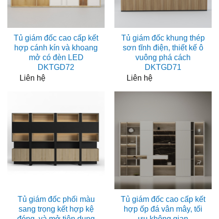
Tủ giám đốc cao cấp kết
Tủ giám đốc khung thép
hợp cánh kín và khoang
sơn tĩnh điện, thiết kế ô
mở có đèn LED
vuông phá cách
DKTGD72
DKTGD71
Liên hệ
Liên hệ
Tủ giám đốc phối màu
Tủ giám đốc cao cấp kết
sang trọng kết hợp kệ
hợp ốp đá vân mây, tối
đóng và mở tiện dụng
ưu không gian