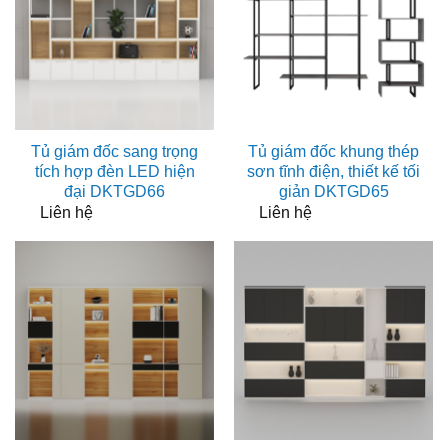
Tủ giám đốc sang trọng
Tủ giám đốc khung thép
tích hợp đèn LED hiện
sơn tĩnh điện, thiết kế tối
đại DKTGD66
giản DKTGD65
Liên hệ
Liên hệ