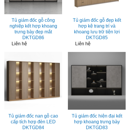
Tủ giám đốc gỗ công
Tủ giám đốc gỗ đẹp kết
nghiệp kết hợp khoang
hợp kệ trang trí và
trưng bày đẹp mắt
khoang lưu trữ tiện lợi
DKTGD86
DKTGD85
Liên hệ
Liên hệ
Tủ giám đốc nan gỗ cao
Tủ giám đốc hiện đại kết
cấp tích hợp đèn LED
hợp khoang trưng bày
DKTGD84
DKTGD83