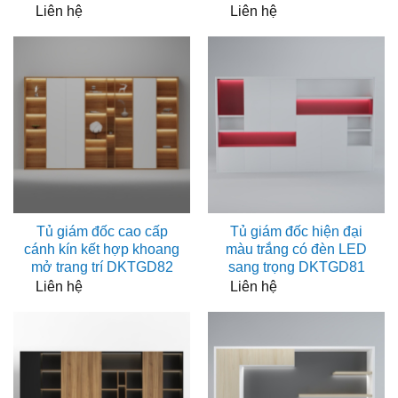
Liên hệ
Liên hệ
Tủ giám đốc cao cấp
Tủ giám đốc hiện đại
cánh kín kết hợp khoang
màu trắng có đèn LED
mở trang trí DKTGD82
sang trọng DKTGD81
Liên hệ
Liên hệ