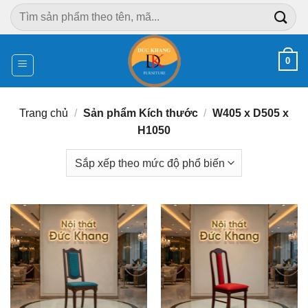
Chuyển
Tìm
đến
kiếm:
nội
dung
0
Trang chủ
/
Sản phẩm Kích thước
/
W405 x D505 x
H1050