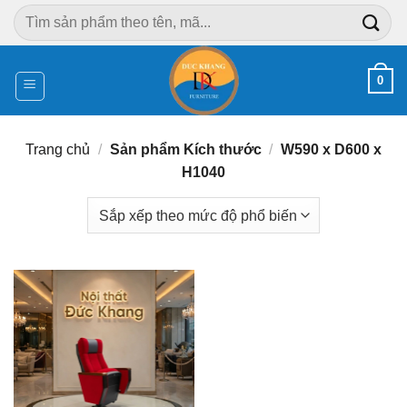
Chuyển
Tìm
đến
kiếm:
nội
dung
0
Trang chủ
/
Sản phẩm Kích thước
/
W590 x D600 x
H1040