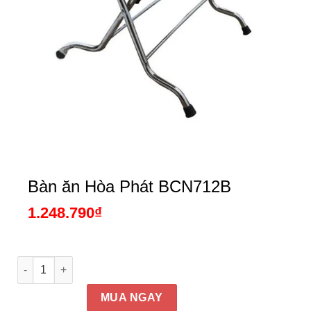
Bàn ăn Hòa Phát BCN712B
1.248.790
₫
Bàn ăn Hòa Phát BCN712B số lượng
MUA NGAY