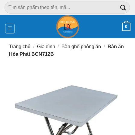
Chuyển
Tìm
đến
kiếm:
nội
dung
0
Trang chủ
/
Gia đình
/
Bàn ghế phòng ăn
/
Bàn ăn
Hòa Phát BCN712B