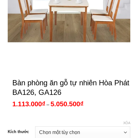
Bàn phòng ăn gỗ tự nhiên Hòa Phát
BA126, GA126
1.113.000
₫
5.050.500
₫
Khoảng
–
giá:
từ
1.113.000₫
đến
XÓA
5.050.500₫
Kích thước