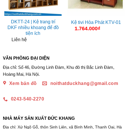
DKTT-24 | Kệ trang trí
Kệ tivi Hòa Phát KTV-01
DKF nhiều khoang để đồ
1.764.000
₫
tiện ích
Liên hệ
VĂN PHÒNG ĐẠI DIỆN
Địa chỉ: Số 46, Đường Linh Đàm, Khu đô thị Bắc Linh Đàm,
Hoàng Mai, Hà Nội.
Xem bản đồ
noithatduckhang@gmail.com
0243-540-2270
NHÀ MÁY SẢN XUẤT ĐỨC KHANG
Địa chỉ: Xứ Ngõ Gỗ, thôn Sinh Liên, xã Bình Minh, Thanh Oai, Hà