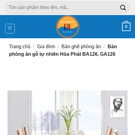
Chuyển
Tìm
đến
kiếm:
nội
dung
0
Trang chủ
/
Gia đình
/
Bàn ghế phòng ăn
/
Bàn
phòng ăn gỗ tự nhiên Hòa Phát BA126, GA126