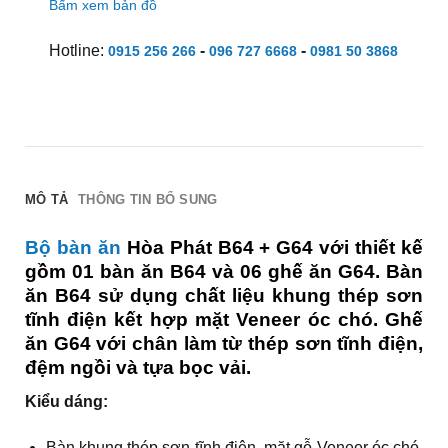
Bấm xem bản đồ
Hotline:
-
-
0915 256 266
096 727 6668
0981 50 3868
MÔ TẢ
THÔNG TIN BỔ SUNG
Bộ bàn ăn
Hòa Phát B64 + G64 với thiết kế
gồm 01 bàn ăn B64 và 06 ghế ăn G64. Bàn
ăn B64 sử dụng chất liệu khung thép sơn
tĩnh điện kết hợp mặt Veneer óc chó. Ghế
ăn G64 với chân làm từ thép sơn tĩnh điện,
đệm ngồi và tựa bọc vải.
Kiểu dáng:
Bàn khung thép sơn tĩnh điện, mặt gỗ Veneer óc chó.