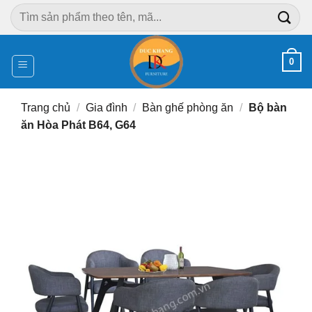
Chuyển
Tìm
đến
kiếm:
nội
dung
0
Trang chủ
/
Gia đình
/
Bàn ghế phòng ăn
/
Bộ bàn
ăn Hòa Phát B64, G64