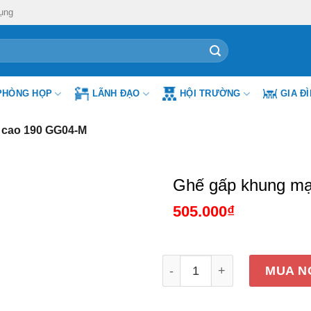
ụng
PHÒNG HỌP
LÃNH ĐẠO
HỘI TRƯỜNG
GIA Đ
 cao 190 GG04-M
Ghế gấp khung mạ
505.000
₫
Ghế gấp khung mạ tựa cao
MUA N