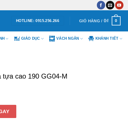
0
₫
0
GIỎ HÀNG /
HOTLINE: 0915.256.266
ÌNH
GIÁO DỤC
VÁCH NGĂN
KHÁNH TIẾT
 tựa cao 190 GG04-M
 190 GG04-M số lượng
GAY