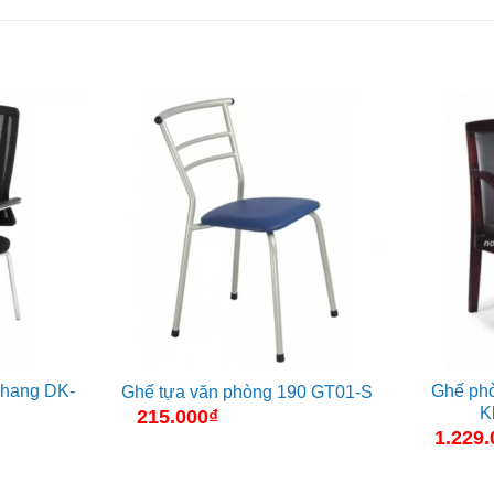
Khang DK-
Ghế ph
Ghế tựa văn phòng 190 GT01-S
K
215.000
₫
1.229.