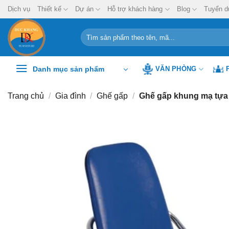
Chuyển
Dịch vụ
Thiết kế
Dự án
Hỗ trợ khách hàng
Blog
Tuyển d
đến
nội
Tìm
kiếm:
dung
Danh mục sản phẩm
VĂN PHÒNG
Trang chủ
/
Gia đình
/
Ghế gấp
/
Ghế gấp khung mạ tựa