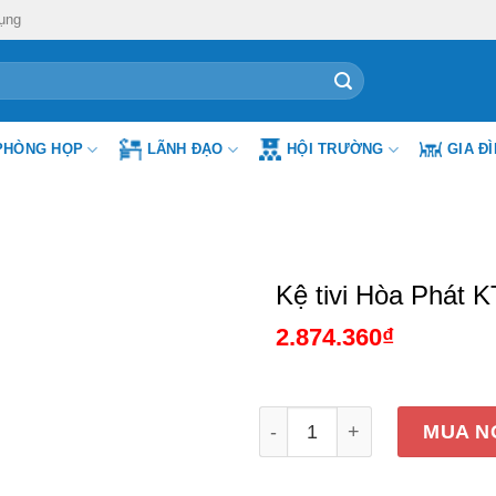
ụng
PHÒNG HỌP
LÃNH ĐẠO
HỘI TRƯỜNG
GIA Đ
Kệ tivi Hòa Phát 
2.874.360
₫
Kệ tivi Hòa Phát KTV14 số
MUA N