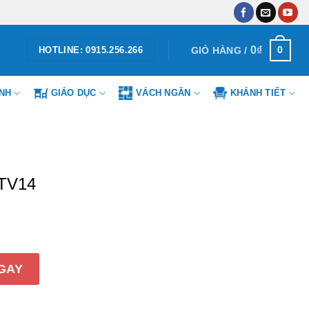
0
₫
0
GIỎ HÀNG /
HOTLINE: 0915.256.266
ÌNH
GIÁO DỤC
VÁCH NGĂN
KHÁNH TIẾT
KTV14
 lượng
GAY