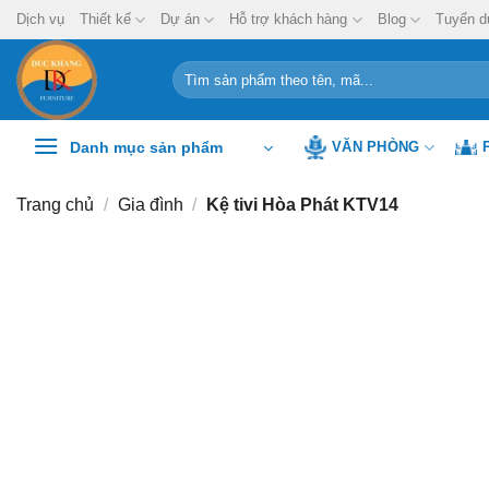
Chuyển
Dịch vụ
Thiết kế
Dự án
Hỗ trợ khách hàng
Blog
Tuyển d
đến
nội
Tìm
kiếm:
dung
Danh mục sản phẩm
VĂN PHÒNG
Trang chủ
/
Gia đình
/
Kệ tivi Hòa Phát KTV14