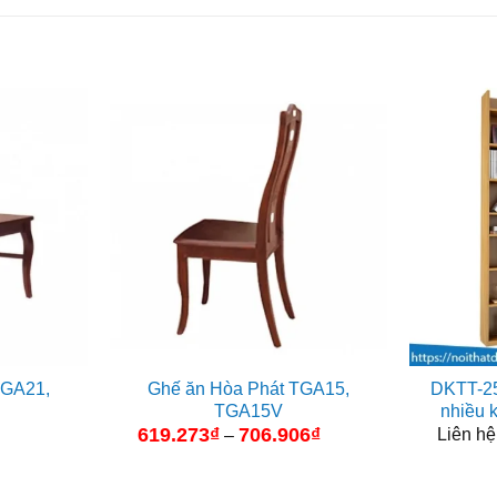
TGA21,
Ghế ăn Hòa Phát TGA15,
DKTT-25 
TGA15V
nhiều k
619.273
₫
706.906
₫
Khoảng
Liên hệ
–
giá:
từ
619.273₫