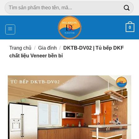
Chuyển
Tìm
đến
kiếm:
nội
dung
0
Trang chủ
/
Gia đình
/
DKTB-DV02 | Tủ bếp DKF
chất liệu Veneer bền bỉ