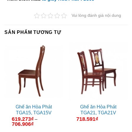
Vui lòng đánh giá nội dung
SẢN PHẨM TƯƠNG TỰ
Ghế ăn Hòa Phát
Ghế ăn Hòa Phát
TGA15, TGA15V
TGA21, TGA21V
619.273
₫
718.591
₫
–
706.906
₫
Khoảng
giá: