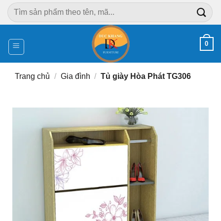
Chuyển
Tìm
đến
kiếm:
nội
dung
0
Trang chủ
/
Gia đình
/
Tủ giày Hòa Phát TG306