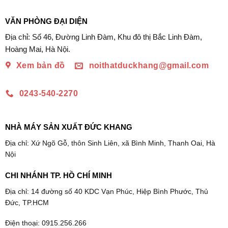
từ
619.273₫
đến
VĂN PHÒNG ĐẠI DIỆN
706.906₫
Địa chỉ: Số 46, Đường Linh Đàm, Khu đô thị Bắc Linh Đàm,
Hoàng Mai, Hà Nội.
Xem bản đồ
noithatduckhang@gmail.com
0243-540-2270
NHÀ MÁY SẢN XUẤT ĐỨC KHANG
Địa chỉ: Xứ Ngõ Gỗ, thôn Sinh Liên, xã Bình Minh, Thanh Oai, Hà
Nội
CHI NHÁNH TP. HỒ CHÍ MINH
Địa chỉ: 14 đường số 40 KDC Vạn Phúc, Hiệp Bình Phước, Thủ
Đức, TP.HCM
Điện thoại: 0915.256.266