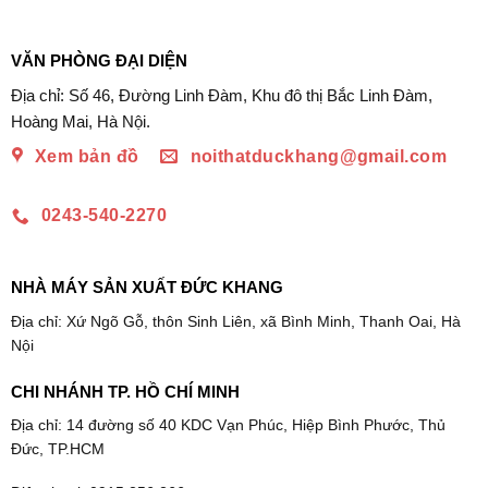
giá:
từ
888.014₫
đến
VĂN PHÒNG ĐẠI DIỆN
1.507.290₫
Địa chỉ: Số 46, Đường Linh Đàm, Khu đô thị Bắc Linh Đàm,
Hoàng Mai, Hà Nội.
Xem bản đồ
noithatduckhang@gmail.com
0243-540-2270
NHÀ MÁY SẢN XUẤT ĐỨC KHANG
Địa chỉ: Xứ Ngõ Gỗ, thôn Sinh Liên, xã Bình Minh, Thanh Oai, Hà
Nội
CHI NHÁNH TP. HỒ CHÍ MINH
Địa chỉ: 14 đường số 40 KDC Vạn Phúc, Hiệp Bình Phước, Thủ
Đức, TP.HCM