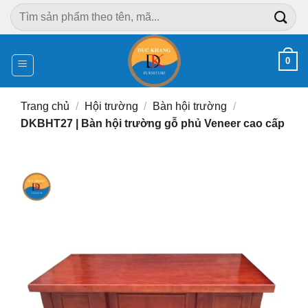
Chuyển
Tìm
đến
kiếm:
nội
dung
0
Trang chủ
/
Hội trường
/
Bàn hội trường
/
DKBHT27 | Bàn hội trường gỗ phủ Veneer cao cấp