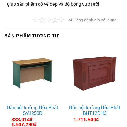
giúp sản phẩm có vẻ đẹp và độ bóng vượt trội.
Vui lòng đánh giá nội dung
SẢN PHẨM TƯƠNG TỰ
Bàn hội trường Hòa Phát
Bàn hội trường Hòa Phát
SV1250D
BHT12DH3
888.014
₫
1.711.500
₫
–
1.507.290
₫
Khoảng