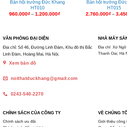
Bàn hội trường Đức Khang
Bàn hội trường Đứ
HT010
HT015
960.000
₫
1.200.000
₫
Khoảng
2.760.000
₫
3.45
–
–
giá:
từ
960.000₫
đến
1.200.000₫
VĂN PHÒNG ĐẠI DIỆN
NHÀ MÁY SẢ
Địa chỉ: Số 46, Đường Linh Đàm, Khu đô thị Bắc
Địa chỉ: Xứ Ngõ
Thanh Oai, Hà 
Linh Đàm, Hoàng Mai, Hà Nội.
Xem bản đồ
noithatduckhang@gmail.com
0243-540-2270
CHÍNH SÁCH CỦA CÔNG TY
VỀ CHÚNG TÔ
Chính sách ưu đãi
Giới thiệu công 