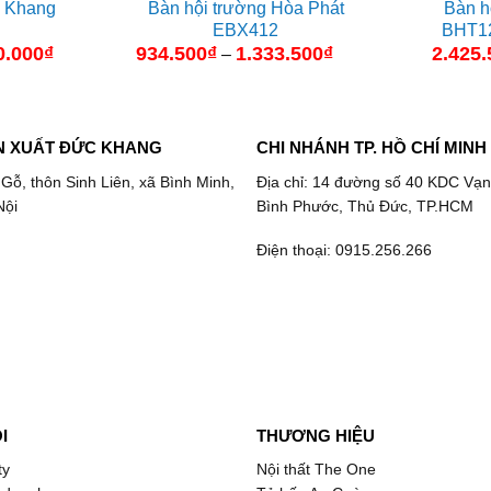
c Khang
Bàn hội trường Hòa Phát
Bàn h
EBX412
BHT12
0.000
₫
Khoảng
934.500
₫
1.333.500
₫
Khoảng
2.425.
–
giá:
giá:
từ
từ
2.760.000₫
934.500₫
đến
đến
3.450.000₫
1.333.500₫
N XUẤT ĐỨC KHANG
CHI NHÁNH TP. HỒ CHÍ MINH
 Gỗ, thôn Sinh Liên, xã Bình Minh,
Địa chỉ: 14 đường số 40 KDC Vạn
Nội
Bình Phước, Thủ Đức, TP.HCM
Điện thoại: 0915.256.266
I
THƯƠNG HIỆU
ty
Nội thất The One