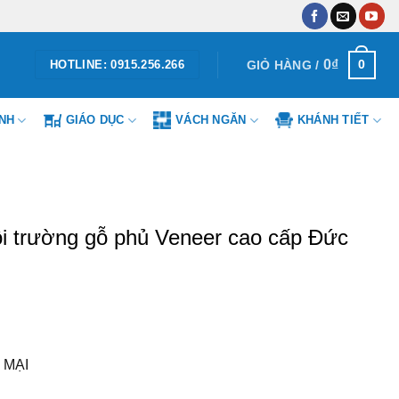
0
₫
0
GIỎ HÀNG /
HOTLINE: 0915.256.266
ÌNH
GIÁO DỤC
VÁCH NGĂN
KHÁNH TIẾT
i trường gỗ phủ Veneer cao cấp Đức
 MẠI