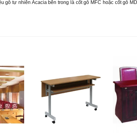
iệu gỗ tự nhiên Acacia bên trong là cốt gỗ MFC hoặc cốt gỗ 