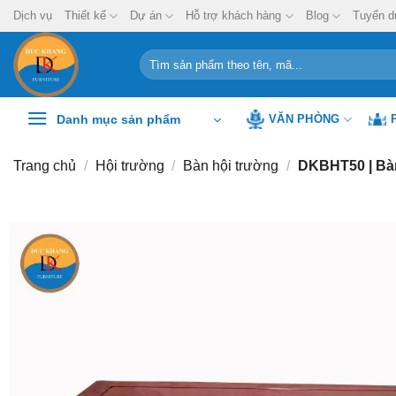
Chuyển
Dịch vụ
Thiết kế
Dự án
Hỗ trợ khách hàng
Blog
Tuyển d
đến
nội
Tìm
kiếm:
dung
Danh mục sản phẩm
VĂN PHÒNG
Trang chủ
/
Hội trường
/
Bàn hội trường
/
DKBHT50 | Bàn