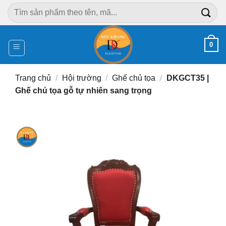
Chuyển
Tìm
đến
kiếm:
nội
dung
0
Trang chủ
/
Hội trường
/
Ghế chủ tọa
/
DKGCT35 |
Ghế chủ tọa gỗ tự nhiên sang trọng