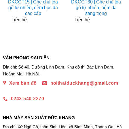
DKGCT15 | Ghế chủ tọa
DKGCT30 | Ghế chủ tọa
gỗ tự nhiên, đệm bọc da
gỗ tự nhiên, nệm da
cao cấp
sang trọng
Liên hệ
Liên hệ
VĂN PHÒNG ĐẠI DIỆN
Địa chỉ: Số 46, Đường Linh Đàm, Khu đô thị Bắc Linh Đàm,
Hoàng Mai, Hà Nội.
Xem bản đồ
noithatduckhang@gmail.com
0243-540-2270
NHÀ MÁY SẢN XUẤT ĐỨC KHANG
Địa chỉ: Xứ Ngõ Gỗ, thôn Sinh Liên, xã Bình Minh, Thanh Oai, Hà