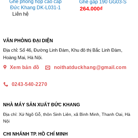
Ghế phòng họp cao cấp
Ghế gấp 190 GG03-S
Đức Khang DK-L031-1
264.000
₫
Liên hệ
VĂN PHÒNG ĐẠI DIỆN
Địa chỉ: Số 46, Đường Linh Đàm, Khu đô thị Bắc Linh Đàm,
Hoàng Mai, Hà Nội.
Xem bản đồ
noithatduckhang@gmail.com
0243-540-2270
NHÀ MÁY SẢN XUẤT ĐỨC KHANG
Địa chỉ: Xứ Ngõ Gỗ, thôn Sinh Liên, xã Bình Minh, Thanh Oai, Hà
Nội
CHI NHÁNH TP. HỒ CHÍ MINH