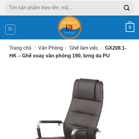
Chuyển
Tìm
đến
kiếm:
nội
dung
0
Trang chủ
/
Văn Phòng
/
Ghế làm việc
/
GX208.1-
HK – Ghế xoay văn phòng 190, lưng da PU