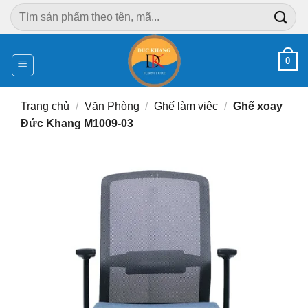
Chuyển
Tìm
đến
kiếm:
nội
dung
0
Trang chủ
/
Văn Phòng
/
Ghế làm việc
/
Ghế xoay
Đức Khang M1009-03