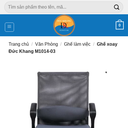
Chuyển
Tìm
đến
kiếm:
nội
dung
0
Trang chủ
/
Văn Phòng
/
Ghế làm việc
/
Ghế xoay
Đức Khang M1014-03