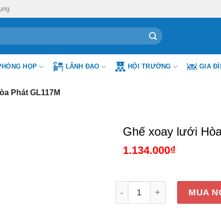
ụng
PHÒNG HỌP
LÃNH ĐẠO
HỘI TRƯỜNG
GIA Đ
Hòa Phát GL117M
Ghế xoay lưới Hò
1.134.000
₫
Ghế xoay lưới Hòa Phát G
MUA N