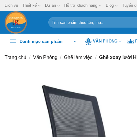
Chuyển
Dịch vụ
Thiết kế
Dự án
Hỗ trợ khách hàng
Blog
Tuyển d
đến
nội
Tìm
kiếm:
dung
Danh mục sản phẩm
VĂN PHÒNG
Trang chủ
/
Văn Phòng
/
Ghế làm việc
/
Ghế xoay lưới 