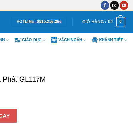
0
₫
0
GIỎ HÀNG /
HOTLINE: 0915.256.266
ÌNH
GIÁO DỤC
VÁCH NGĂN
KHÁNH TIẾT
a Phát GL117M
L117M số lượng
GAY