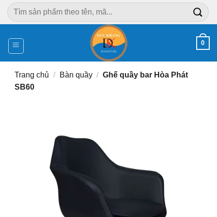
Chuyển
Tìm
đến
kiếm:
nội
dung
0
Trang chủ
/
Bàn quầy
/
Ghế quầy bar Hòa Phát
SB60