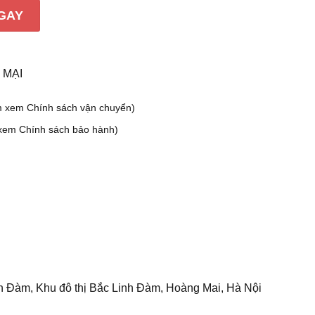
-60, BSF402-80 số lượng
GAY
 MẠI
m xem Chính sách vận chuyển)
xem Chính sách bảo hành)
h Đàm, Khu đô thị Bắc Linh Đàm, Hoàng Mai, Hà Nội