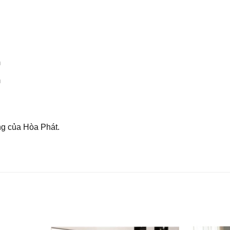
.
m
m
g của Hòa Phát.