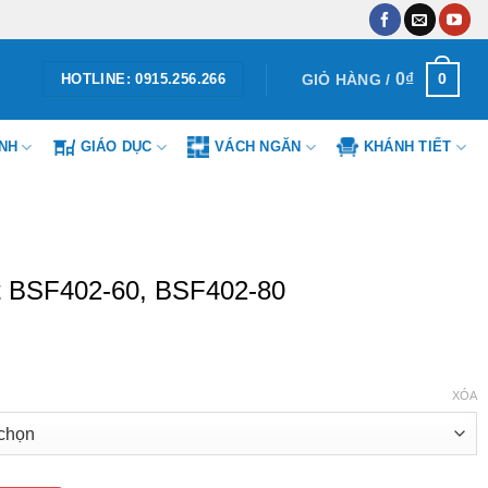
0
₫
0
GIỎ HÀNG /
HOTLINE: 0915.256.266
ÌNH
GIÁO DỤC
VÁCH NGĂN
KHÁNH TIẾT
t BSF402-60, BSF402-80
Khoảng
giá:
từ
584.220₫
đến
XÓA
835.435₫