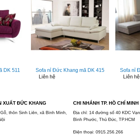
ã DK 511
Sofa nỉ Đức Khang mã DK 415
Sofa nỉ
Liên hệ
Liên hệ
N XUẤT ĐỨC KHANG
CHI NHÁNH TP. HỒ CHÍ MINH
 Gỗ, thôn Sinh Liên, xã Bình Minh,
Địa chỉ: 14 đường số 40 KDC Vạn
Nội
Bình Phước, Thủ Đức, TP.HCM
Điện thoại: 0915.256.266