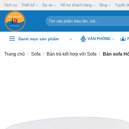
Chuyển
Dịch vụ
Thiết kế
Dự án
Hỗ trợ khách hàng
Blog
Tuyển d
đến
nội
Tìm
kiếm:
dung
Danh mục sản phẩm
VĂN PHÒNG
Trang chủ
/
Sofa
/
Bàn trà kết hợp với Sofa
/
Bàn sofa H