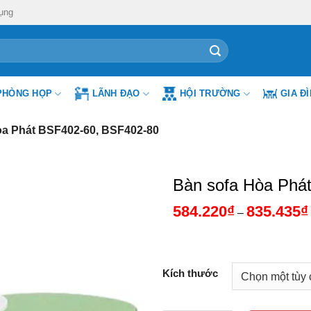
ụng
PHÒNG HỌP
LÃNH ĐẠO
HỘI TRƯỜNG
GIA Đ
òa Phát BSF402-60, BSF402-80
Bàn sofa Hòa Phá
584.220
₫
835.435
₫
–
Kích thước