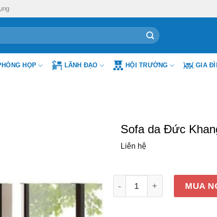
ụng
PHÒNG HỌP
LÃNH ĐẠO
HỘI TRƯỜNG
GIA Đ
Sofa da Đức Kha
Liên hệ
Sofa da Đức Khang DKSF-
MUA N