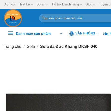
Chuyển
Dịch vụ
Thiết kế
Dự án
Hỗ trợ khách hàng
Blog
Tuyển d
đến
nội
Tìm
kiếm:
dung
Danh mục sản phẩm
VĂN PHÒNG
Trang chủ
/
Sofa
/
Sofa da Đức Khang DKSF-040