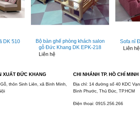
Bộ bàn ghế phòng khách salon
ã DK 510
Sofa nỉ
gỗ Đức Khang DK EPK-218
Liên hệ
Liên hệ
N XUẤT ĐỨC KHANG
CHI NHÁNH TP. HỒ CHÍ MINH
 Gỗ, thôn Sinh Liên, xã Bình Minh,
Địa chỉ: 14 đường số 40 KDC Vạn
Nội
Bình Phước, Thủ Đức, TP.HCM
Điện thoại: 0915.256.266