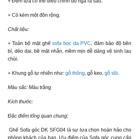
+ Đệm tựa có thể điều chỉnh độ ngả ra sau.
+ Có kèm một đôn rộng.
Chất liệu:
+ Toàn bộ mặt ghế
sofa bọc da PVC
, đảm bảo độ bền
bỉ, dẻo dai, bề mặt nhẵn, mềm mịn dễ dàng vệ sinh lau
chùi.
+ Khung gỗ tự nhiên như:
gỗ thông
, gỗ keo,
gỗ sồi
.
Màu sắc:
Màu trắng
Kích thước:
Đặc điểm tổng quan chung:
Ghế Sofa góc DK SFG04 là sự lựa chọn hoàn hảo cho
phòng khách của bạn. Ưu điểm của Sofa góc cung cấp