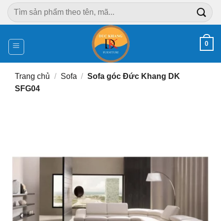
Chuyển
Tìm
đến
kiếm:
nội
dung
0
Trang chủ
/
Sofa
/
Sofa góc Đức Khang DK
SFG04