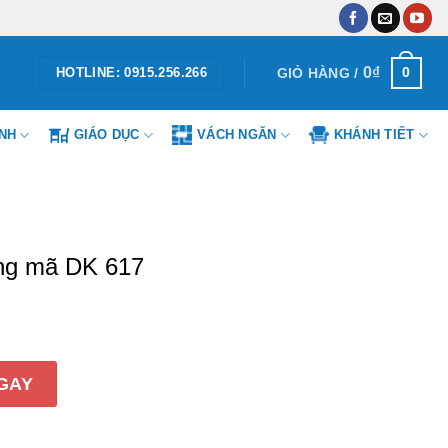
0
₫
0
GIỎ HÀNG /
HOTLINE: 0915.256.266
ÌNH
GIÁO DỤC
VÁCH NGĂN
KHÁNH TIẾT
ng mã DK 617
 617 số lượng
GAY