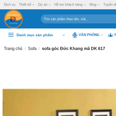
Chuyển
Dịch vụ
Thiết kế
Dự án
Hỗ trợ khách hàng
Blog
Tuyển d
đến
nội
Tìm
kiếm:
dung
Danh mục sản phẩm
VĂN PHÒNG
Trang chủ
/
Sofa
/
sofa góc Đức Khang mã DK 617