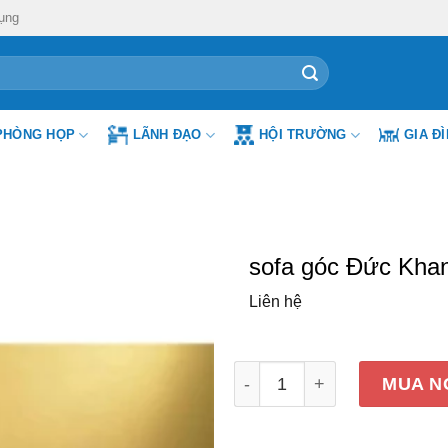
ụng
PHÒNG HỌP
LÃNH ĐẠO
HỘI TRƯỜNG
GIA Đ
sofa góc Đức Kha
Liên hệ
sofa góc Đức Khang mã DK
MUA N