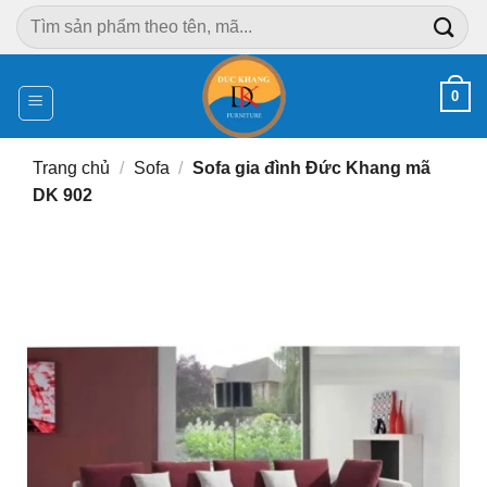
Chuyển
Tìm
đến
kiếm:
nội
dung
0
Trang chủ
/
Sofa
/
Sofa gia đình Đức Khang mã
DK 902