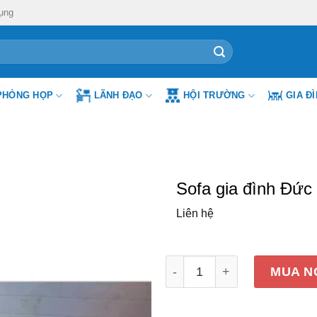
ụng
PHÒNG HỌP
LÃNH ĐẠO
HỘI TRƯỜNG
GIA Đ
Sofa gia đình Đứ
Liên hệ
Sofa gia đình Đức Khang 
MUA N