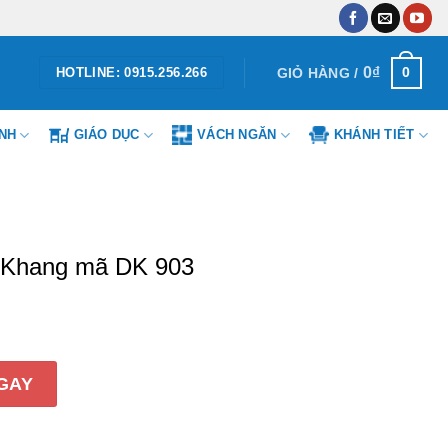
0
₫
0
GIỎ HÀNG /
HOTLINE: 0915.256.266
ÌNH
GIÁO DỤC
VÁCH NGĂN
KHÁNH TIẾT
c Khang mã DK 903
mã DK 903 số lượng
GAY