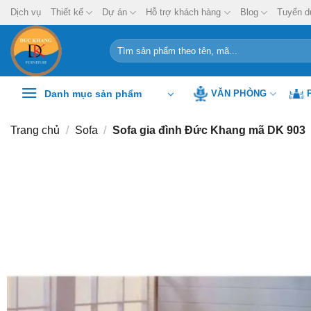
Chuyển
Dịch vụ
Thiết kế
Dự án
Hỗ trợ khách hàng
Blog
Tuyển d
đến
nội
Tìm
kiếm:
dung
Danh mục sản phẩm
VĂN PHÒNG
Trang chủ
/
Sofa
/
Sofa gia đình Đức Khang mã DK 903