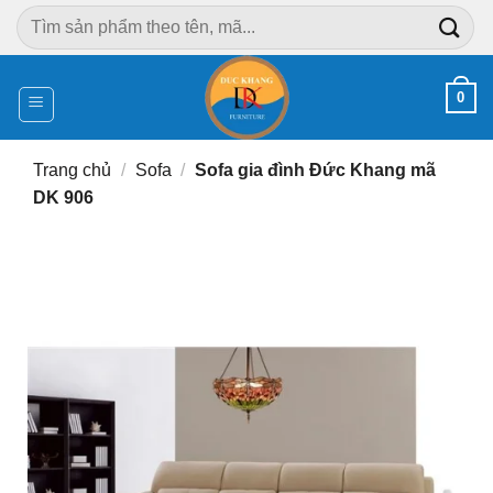
Chuyển
Tìm
đến
kiếm:
nội
dung
0
Trang chủ
/
Sofa
/
Sofa gia đình Đức Khang mã
DK 906