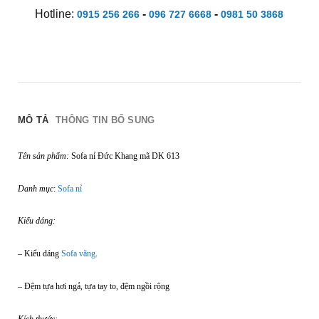
Hotline:
-
-
0915 256 266
096 727 6668
0981 50 3868
MÔ TẢ
THÔNG TIN BỔ SUNG
Tên sản phẩm:
Sofa nỉ Đức Khang mã DK 613
Danh mục
:
Sofa nỉ
Kiểu dáng:
– Kiểu dáng
Sofa văng
.
– Đệm tựa hơi ngả, tựa tay to, đệm ngồi rộng
Kích thước: