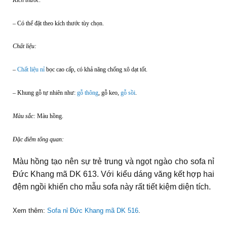
– Có thể đặt theo kích thước tùy chọn.
Chất liệu:
–
Chất liệu nỉ
bọc cao cấp, có khả năng chống xô dạt tốt.
– Khung gỗ tự nhiên như:
gỗ thông
, gỗ keo,
gỗ sồi
.
Màu sắc:
Màu hồng.
Đặc điểm tổng quan
:
Màu hồng tạo nên sự trẻ trung và ngọt ngào cho sofa nỉ
Đức Khang mã DK 613. Với kiểu dáng văng kết hợp hai
đệm ngồi khiến cho mẫu sofa này rất tiết kiệm diện tích.
Xem thêm:
Sofa nỉ Đức Khang mã DK 516
.