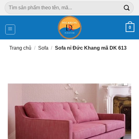
Chuyển
Tìm
đến
kiếm:
nội
dung
0
Trang chủ
/
Sofa
/
Sofa nỉ Đức Khang mã DK 613