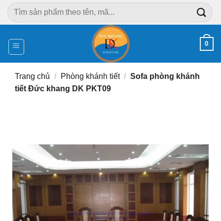
Chuyển
Tìm
đến
kiếm:
nội
dung
0
Trang chủ
/
Phòng khánh tiết
/
Sofa phòng khánh
tiết Đức khang DK PKT09