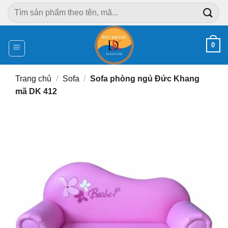
Chuyển
Tìm
đến
kiếm:
nội
dung
0
Trang chủ
/
Sofa
/
Sofa phòng ngủ Đức Khang
mã DK 412