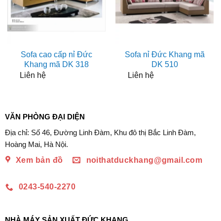
Sofa cao cấp nỉ Đức
Sofa nỉ Đức Khang mã
Khang mã DK 318
DK 510
Liên hệ
Liên hệ
VĂN PHÒNG ĐẠI DIỆN
Địa chỉ: Số 46, Đường Linh Đàm, Khu đô thị Bắc Linh Đàm,
Hoàng Mai, Hà Nội.
Xem bản đồ
noithatduckhang@gmail.com
0243-540-2270
NHÀ MÁY SẢN XUẤT ĐỨC KHANG