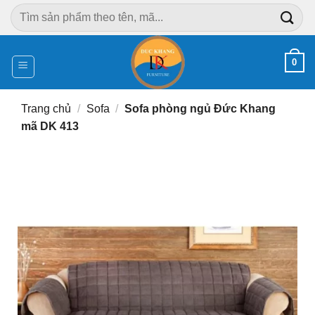
Chuyển
Tìm
đến
kiếm:
nội
dung
0
Trang chủ
/
Sofa
/
Sofa phòng ngủ Đức Khang
mã DK 413