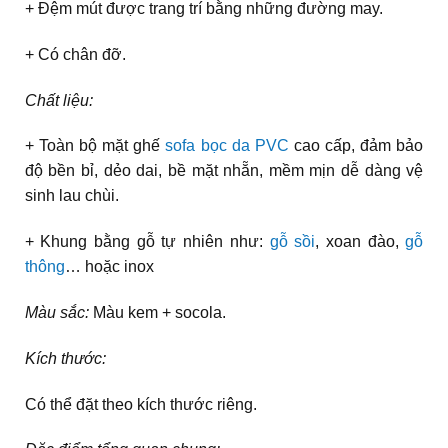
+ Đệm mút được trang trí bằng những đường may.
+ Có chân đỡ.
Chất liệu:
+ Toàn bộ mặt ghế
sofa bọc da PVC
cao cấp, đảm bảo
độ bền bỉ, dẻo dai, bề mặt nhẵn, mềm mịn dễ dàng vệ
sinh lau chùi.
+ Khung bằng gỗ tự nhiên như:
gỗ sồi
, xoan đào,
gỗ
thông
… hoặc inox
Màu sắc:
Màu kem + socola.
Kích thước:
Có thể đặt theo kích thước riêng.