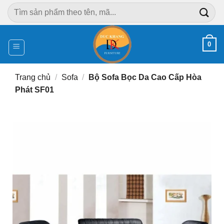
Chuyển
Tìm
đến
kiếm:
nội
dung
0
Trang chủ
/
Sofa
/
Bộ Sofa Bọc Da Cao Cấp Hòa
Phát SF01