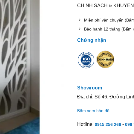
CHÍNH SÁCH & KHUYẾN
Miễn phí vận chuyển (Bấ
Bảo hành 12 tháng (Bấm 
Chứng nhận
Showroom
Địa chỉ: Số 46, Đường Lin
Bấm xem bản đồ
Hotline:
-
0915 256 266
096 