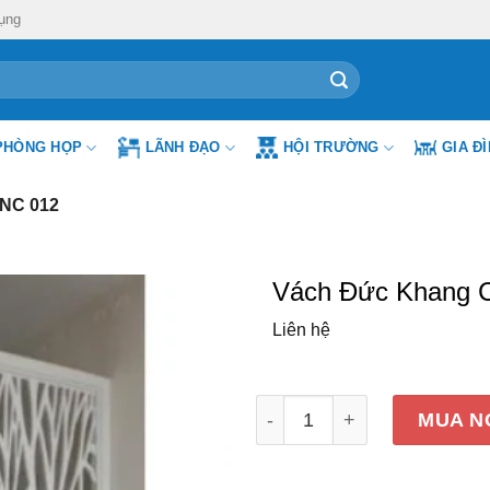
ụng
PHÒNG HỌP
LÃNH ĐẠO
HỘI TRƯỜNG
GIA Đ
NC 012
Vách Đức Khang 
Liên hệ
Vách Đức Khang CNC 012 
MUA N