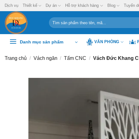
Chuyển
Dịch vụ
Thiết kế
Dự án
Hỗ trợ khách hàng
Blog
Tuyển d
đến
nội
Tìm
kiếm:
dung
Danh mục sản phẩm
VĂN PHÒNG
Trang chủ
/
Vách ngăn
/
Tấm CNC
/
Vách Đức Khang C