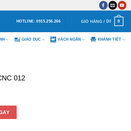
0
₫
0
GIỎ HÀNG /
HOTLINE: 0915.256.266
ÌNH
GIÁO DỤC
VÁCH NGĂN
KHÁNH TIẾT
CNC 012
số lượng
GAY