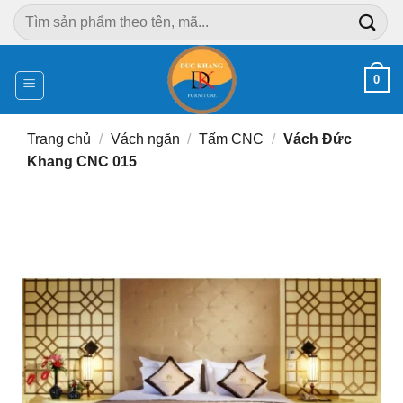
Chuyển
Tìm
đến
kiếm:
nội
dung
0
Trang chủ
/
Vách ngăn
/
Tấm CNC
/
Vách Đức
Khang CNC 015