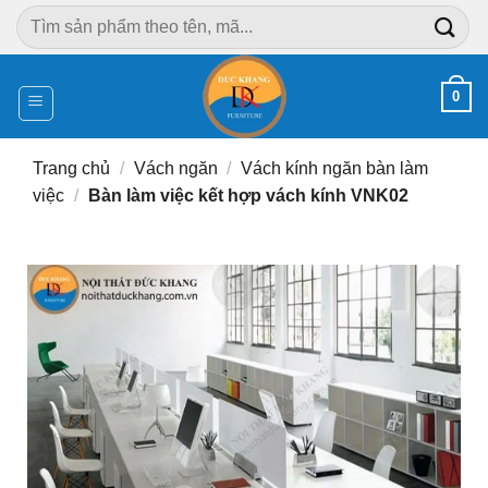
Chuyển
Tìm
đến
kiếm:
nội
dung
0
Trang chủ
/
Vách ngăn
/
Vách kính ngăn bàn làm
việc
/
Bàn làm việc kết hợp vách kính VNK02