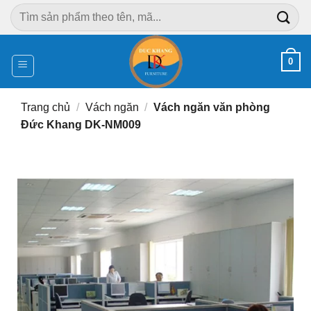
Chuyển
Tìm
đến
kiếm:
nội
dung
0
Trang chủ
/
Vách ngăn
/
Vách ngăn văn phòng
Đức Khang DK-NM009