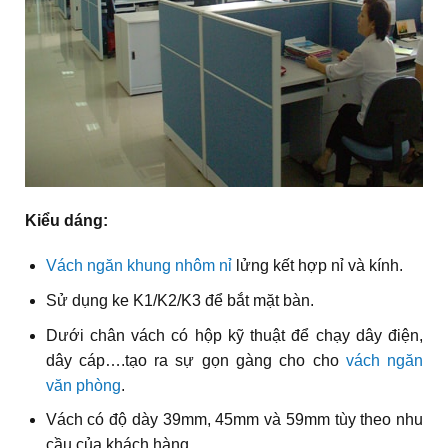
Kiểu dáng:
Vách ngăn khung nhôm nỉ
lửng kết hợp nỉ và kính.
Sử dụng ke K1/K2/K3 để bắt mặt bàn.
Dưới chân vách có hộp kỹ thuật để chạy dây điện,
dây cáp….tạo ra sự gọn gàng cho cho
vách ngăn
văn phòng
.
Vách có độ dày 39mm, 45mm và 59mm tùy theo nhu
cầu của khách hàng.