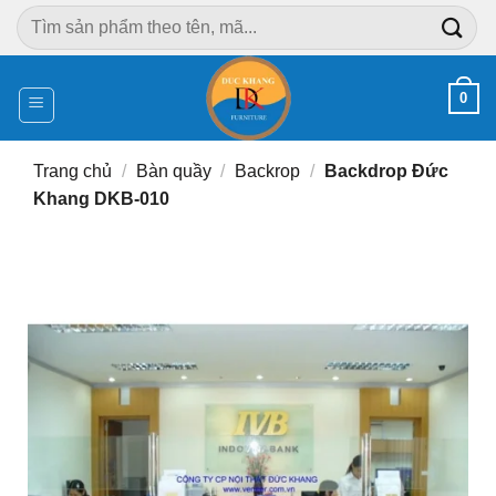
Chuyển
Tìm
đến
kiếm:
nội
dung
0
Trang chủ
/
Bàn quầy
/
Backrop
/
Backdrop Đức
Khang DKB-010