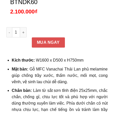
BTNDK60
2.100.000
₫
Bàn làm việc tại nhà thông minh, chân sắt kèm tủ lưu trữ 4
MUA NGAY
Kích thước:
W1600 x D500 x H750mm
Mặt bàn:
Gỗ MFC Vanachai Thái Lan phủ melamine
giúp chống trầy xước, thấm nước, mối mọt, cong
vênh, vệ sinh lau chùi dễ dàng.
Chân bàn:
Làm từ sắt sơn tĩnh điện 25x25mm, chắc
chắn, chống gỉ, chịu lực tốt và phù hợp với người
dùng thường xuyên làm việc. Phía dưới chân có nút
nhựa chịu lực, hạn chế tiếng ồn và tránh làm trầy