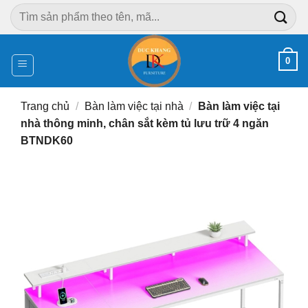
Chuyển
Tìm
đến
kiếm:
nội
dung
0
Trang chủ
/
Bàn làm việc tại nhà
/
Bàn làm việc tại
nhà thông minh, chân sắt kèm tủ lưu trữ 4 ngăn
BTNDK60