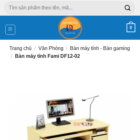
Chuyển
Tìm
đến
kiếm:
nội
dung
0
Trang chủ
/
Văn Phòng
/
Bàn máy tính - Bàn gaming
/
Bàn máy tính Fami DF12-02