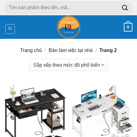
Chuyển
Tìm
đến
kiếm:
nội
dung
0
Trang chủ
/
Bàn làm việc tại nhà
/
Trang 2