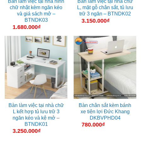
Bàn làm việc tại nhà hình
Bàn làm việc tại nhà chữ
chữ nhật kèm ngăn kéo
L, mặt gỗ chân sắt, tủ lưu
và giá sách mở –
trữ 3 ngăn – BTNDK02
BTNDK03
3.150.000
₫
1.680.000
₫
Bàn làm việc tại nhà chữ
Bàn chân sắt kèm bánh
L kết hợp tủ lưu trữ 3
xe tiện lợi Đức Khang
ngăn kéo và kệ mở –
DKBVPHD04
BTNDK01
780.000
₫
3.250.000
₫