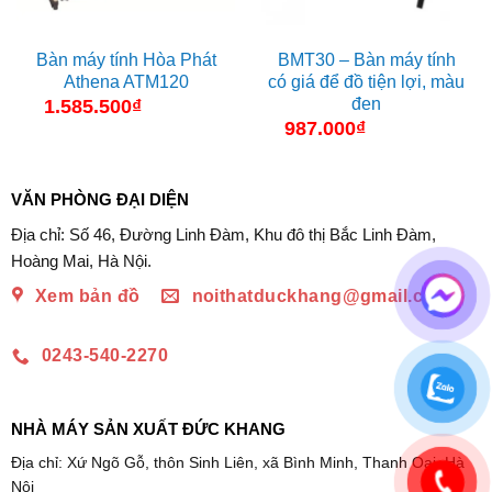
Bàn máy tính Hòa Phát
BMT30 – Bàn máy tính
Athena ATM120
có giá để đồ tiện lợi, màu
đen
1.585.500
₫
987.000
₫
VĂN PHÒNG ĐẠI DIỆN
Địa chỉ: Số 46, Đường Linh Đàm, Khu đô thị Bắc Linh Đàm,
Hoàng Mai, Hà Nội.
Xem bản đồ
noithatduckhang@gmail.com
0243-540-2270
NHÀ MÁY SẢN XUẤT ĐỨC KHANG
Địa chỉ: Xứ Ngõ Gỗ, thôn Sinh Liên, xã Bình Minh, Thanh Oai, Hà
Nội