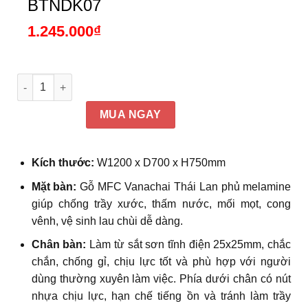
BTNDK07
1.245.000
₫
Bàn làm việc tại nhà đẹp kết hợp kệ đảo chiều, khung kim lo
MUA NGAY
Kích thước:
W1200 x D700 x H750mm
Mặt bàn:
Gỗ MFC Vanachai Thái Lan phủ melamine
giúp chống trầy xước, thấm nước, mối mọt, cong
vênh, vệ sinh lau chùi dễ dàng.
Chân bàn:
Làm từ sắt sơn tĩnh điện 25x25mm, chắc
chắn, chống gỉ, chịu lực tốt và phù hợp với người
dùng thường xuyên làm việc. Phía dưới chân có nút
nhựa chịu lực, hạn chế tiếng ồn và tránh làm trầy