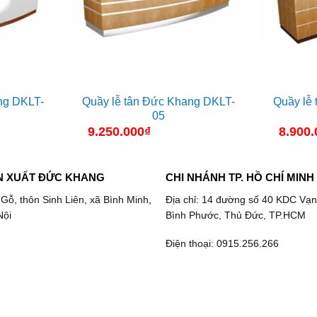
ng DKLT-
Quầy lễ tân Đức Khang DKLT-
Quầy lễ
05
9.250.000
₫
8.900.
N XUẤT ĐỨC KHANG
CHI NHÁNH TP. HỒ CHÍ MINH
 Gỗ, thôn Sinh Liên, xã Bình Minh,
Địa chỉ: 14 đường số 40 KDC Vạn
Nội
Bình Phước, Thủ Đức, TP.HCM
Điện thoại: 0915.256.266