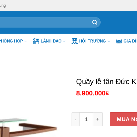
ụng
PHÒNG HỌP
LÃNH ĐẠO
HỘI TRƯỜNG
GIA Đ
Quầy lễ tân Đức 
8.900.000
₫
Quầy lễ tân Đức Khang DK
MUA N