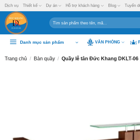
Chuyển
Dịch vụ
Thiết kế
Dự án
Hỗ trợ khách hàng
Blog
Tuyển d
đến
nội
Tìm
kiếm:
dung
Danh mục sản phẩm
VĂN PHÒNG
Trang chủ
/
Bàn quầy
/
Quầy lễ tân Đức Khang DKLT-06