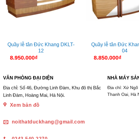
Quầy lễ tân Đức Khang DKLT-
Quầy lễ tân Đức Kha
12
04
8.950.000
₫
8.850.000
₫
VĂN PHÒNG ĐẠI DIỆN
NHÀ MÁY SẢ
Địa chỉ: Số 46, Đường Linh Đàm, Khu đô thị Bắc
Địa chỉ: Xứ Ngõ
Thanh Oai, Hà 
Linh Đàm, Hoàng Mai, Hà Nội.
Xem bản đồ
noithatduckhang@gmail.com
0243-540-2270