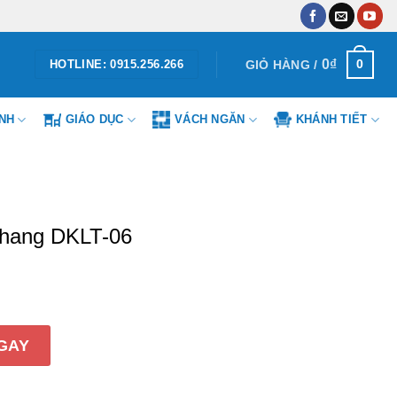
0
₫
0
GIỎ HÀNG /
HOTLINE: 0915.256.266
ÌNH
GIÁO DỤC
VÁCH NGĂN
KHÁNH TIẾT
Khang DKLT-06
LT-06 số lượng
GAY