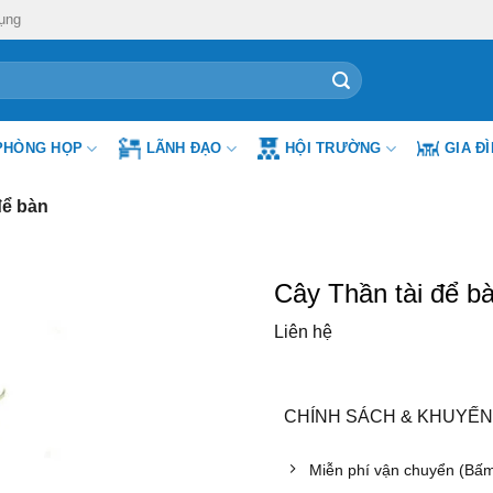
ụng
PHÒNG HỌP
LÃNH ĐẠO
HỘI TRƯỜNG
GIA Đ
để bàn
Cây Thần tài để b
Liên hệ
CHÍNH SÁCH & KHUYẾN
Miễn phí vận chuyển (Bấ