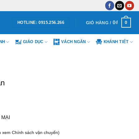
0
₫
0
GIỎ HÀNG /
HOTLINE: 0915.256.266
ÌNH
GIÁO DỤC
VÁCH NGĂN
KHÁNH TIẾT
àn
 MẠI
m xem Chính sách vận chuyển)