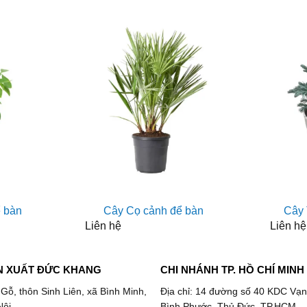
ể bàn
Cây Cọ cảnh để bàn
Cây 
Liên hệ
Liên hệ
N XUẤT ĐỨC KHANG
CHI NHÁNH TP. HỒ CHÍ MINH
 Gỗ, thôn Sinh Liên, xã Bình Minh,
Địa chỉ: 14 đường số 40 KDC Vạn
Nội
Bình Phước, Thủ Đức, TP.HCM