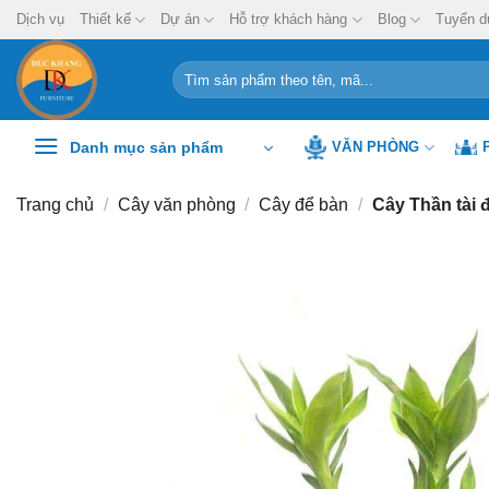
Chuyển
Dịch vụ
Thiết kế
Dự án
Hỗ trợ khách hàng
Blog
Tuyển d
đến
nội
Tìm
kiếm:
dung
Danh mục sản phẩm
VĂN PHÒNG
Trang chủ
/
Cây văn phòng
/
Cây để bàn
/
Cây Thần tài 