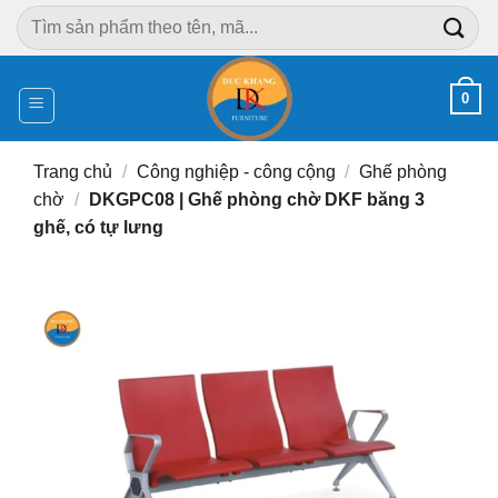
Chuyển
Tìm
đến
kiếm:
nội
dung
0
Trang chủ
/
Công nghiệp - công cộng
/
Ghế phòng
chờ
/
DKGPC08 | Ghế phòng chờ DKF băng 3
ghế, có tự lưng